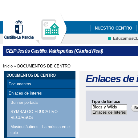
Pa
co
pri
NUESTRO CENTRO
EducamosC
PROYECTO EDUCATI
CRFP
CEIP Jesús Castillo, Valdepeñas (Ciudad Real)
CONVOCATORIA AYUD
Inicio
»
DOCUMENTOS DE CENTRO
Se encuentra usted aquí
CURSO ESCOLAR 2023
DOCUMENTOS DE CENTRO
Enlaces de 
ELECCIONES A CONS
Documentos
Enlaces de interés
FIN DE CURSO 2021/2
Tipo de Enlace
Bunner portada
LOS RETOS DE EDUCA
SYMBALOO EDUCATIVO
RECURSOS
MATRÍCULA CURSO 20
Musiquifáuticos - La música en el
cole
PROCESO DE ADMISIÓ