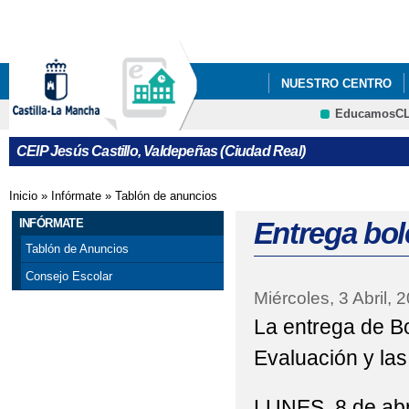
Pa
co
pri
NUESTRO CENTRO
EducamosC
PROYECTO EDUCATI
CRFP
CEIP Jesús Castillo, Valdepeñas (Ciudad Real)
CONVOCATORIA AYUD
Inicio
»
Infórmate
»
Tablón de anuncios
Se encuentra usted aquí
CURSO ESCOLAR 2023
INFÓRMATE
Entrega bol
ELECCIONES A CONS
Tablón de Anuncios
Consejo Escolar
FIN DE CURSO 2021/2
Miércoles, 3 Abril, 
LOS RETOS DE EDUCA
La entrega de Bo
Evaluación y las 
MATRÍCULA CURSO 20
PROCESO DE ADMISIÓ
LUNES, 8 de abr